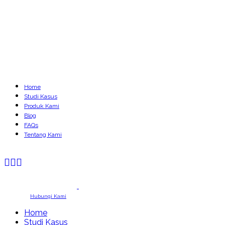
Home
Studi Kasus
Produk Kami
Blog
FAQs
Tentang Kami
eMeterai
Hubungi Kami
eMeterai
Hubungi Kami
Home
Studi Kasus