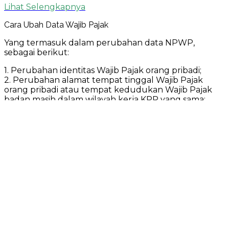
Lihat Selengkapnya
Cara Ubah Data Wajib Pajak
Yang termasuk dalam perubahan data NPWP,
sebagai berikut:
1. Perubahan identitas Wajib Pajak orang pribadi;
2. Perubahan alamat tempat tinggal Wajib Pajak
orang pribadi atau tempat kedudukan Wajib Pajak
badan masih dalam wilayah kerja KPP yang sama;
3. Perubahan kategori Wajib Pajak orang pribadi;
4. Perubahan sumber penghasilan utama Wajib Pajak
orang pribadi;
5. Perubahan identitas Wajib Pajak badan tanpa
perubahan bentuk badan seperti CV MAKMUR
TANJUNG berubah namanya menjadi CV TANJUNG
MULIA atau PT ABADI JAYA berubah nama menjadi
PT ABADI JAYA MAKMUR; dan/atau 6. Perubahan
permodalan atau kepemilikan Wajib Pajak badan
tanpa perubahan bentuk badan seperti PT ALAM
JAYA semula status permodalannya sebagai
Penanaman Modal Dalam Negeri berubah menjadi
PT ALAM JAYA dengan permodalan sebagai